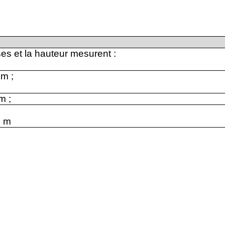
ses et la hauteur mesurent :
 m ;
m ;
0 m