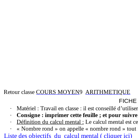
Retour classe
COURS MOYEN
9
ARITHMETIQUE
FICHE 
·
Matériel
: Travail en classe : il est conseillé d’utilise
·
Consigne
: imprimer cette feuille ; et pour suivr
·
Définition du calcul mental
:
Le calcul mental est celu
·
« Nombre rond »
on appelle « nombre rond » tout 
Liste des o
b
jectifs
du
calcul mental ( cliquer ici)