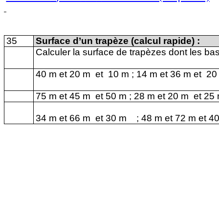
35
Surface d’un trapèze
(calcul rapide) :
Calculer la surface de trapèzes dont les ba
40 m
et 20 m et
10 m
;
14 m
et
36 m
et
20
75 m
et
45 m
et 50 m ;
28 m
et
20 m
et 25 
34 m
et
66 m
et
30 m
;
48 m
et
72 m
et
4