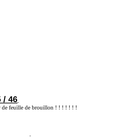
/ 46
 de feuille de brouillon ! ! ! ! ! ! !