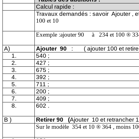
Calcul rapide
:
Travaux demandés : savoir
Ajouter , e
100 et 10
Exemple :ajouter 90
à
234 et 100
®
33
A)
Ajouter
90
:
( ajouter 100 et retir
1.
540 ;
2.
427 ;
3.
675 ;
4.
392 ;
5.
711 ;
6.
200 ;
7.
409 ;
8.
602 .
B )
Retirer 90
(
Ajouter
10 et retrancher 
Sur le modèle
354 et 10
®
364 , moins 1