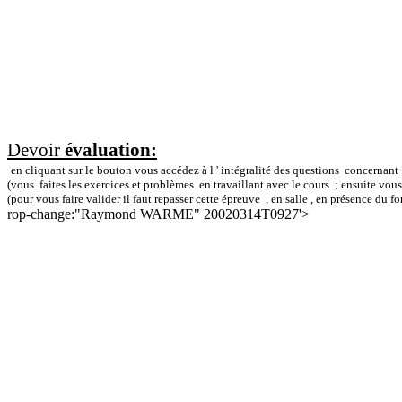
Devoir
évaluation:
en cliquant sur le bouton vous accédez à l ' intégralité des questions
concernant 
(vous
faites les exercices et problèmes
en travaillant avec le cours ; ensuite vou
(pour vous faire valider il faut repasser cette épreuve
, en salle , en présence du f
rop-change:"Raymond WARME" 20020314T0927'>