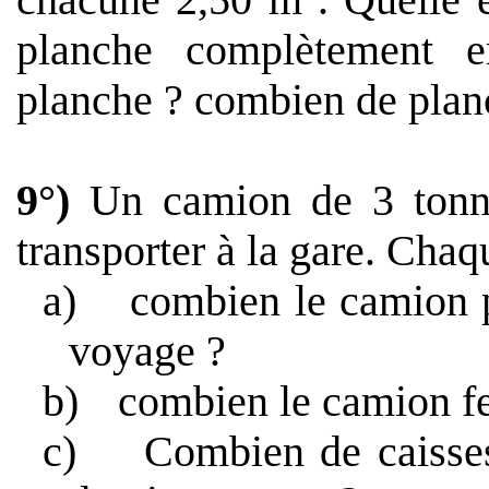
chacune
2,50 m
. Quelle 
planche complètement 
planche ? combien de planch
9°)
Un camion de 3 tonne
transporter à la gare. Cha
a)
combien le camion pe
voyage ?
b)
combien le camion fer
c)
Combien de caisses 