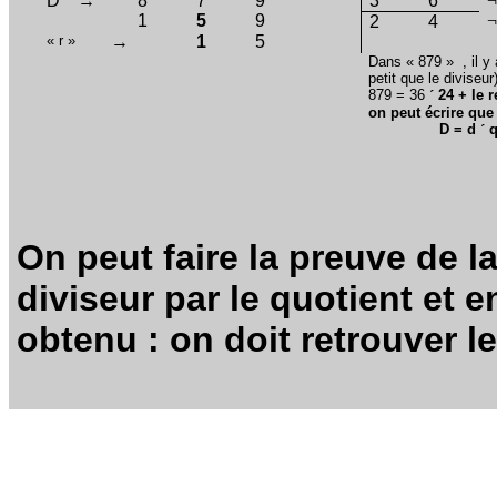
D
→
8
7
9
3
6
1
5
9
2
4
« r »
→
1
5
Dans « 879 »
, il 
petit que le diviseur
879 = 36
´
24 + le r
on peut écrire que 
D = d
´
q
On peut faire la preuve de la
diviseur par le quotient et e
obtenu : on doit retrouver l