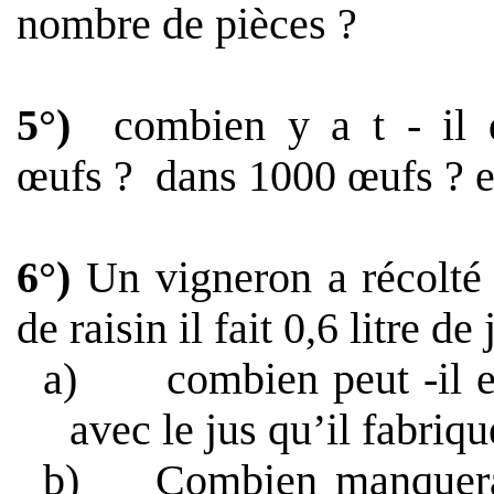
nombre de pièces ?
5°)
combien y a t - il
œufs ?
dans 1000 œufs ? es
6°)
Un vigneron a récolt
de raisin il fait
0,6 litre
de j
a)
combien peut -il 
avec le jus qu’il fabriqu
b)
Combien manquera 