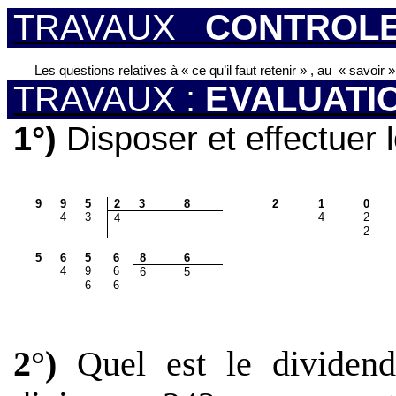
TRAVAUX
CONTROL
Les questions relatives à « ce qu’il faut retenir » , au
« savoir »
TRAVAUX :
EVALUATI
1°)
Disposer et effectuer l
9
9
5
2
3
8
2
1
0
4
3
4
2
4
2
5
6
5
6
8
6
4
9
6
6
5
6
6
2°)
Quel est le dividend