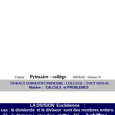
Primaire - collège
Classe :
/NIVEAU :
niveau VI
TRAVAUX NORMATIFS PRIMAIRE / COLLEGE
/ TOUT NIVEAU
Matière :
CALCULS
et PROBLEMES
LA DIVISION
Euclidienne
:
cas : le dividende
et le diviseur
sont des nombres entiers.