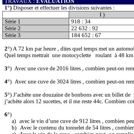
TRAVAUX :
EVALUATION
1°)
Disposer et effectuer les divisions suivantes :
I )
Série 1
918 : 34
Série 2
22 632 : 92
Série 3
184 652 : 67
2
°) A
72 km
par heure , dites quel temps met un automo
Quel temps mettrait
une motocyclette
roulant
à
48 km
3
°)
Avec une cuve de
2016 litres
, combien peut-on rem
4
°)
Avec une cuve de
3024 litres
, combien peut-on rem
5
°) J’achète une douzaine de bonbons avec un billet de
j’achète alors 12 sucettes, et il me reste 44c. Combien co
6
°)
a)
avec le vin d’une cuve de
912 litres
, combien peut
b)
Avec le contenu du tonnelet de
54 litres
, combien 