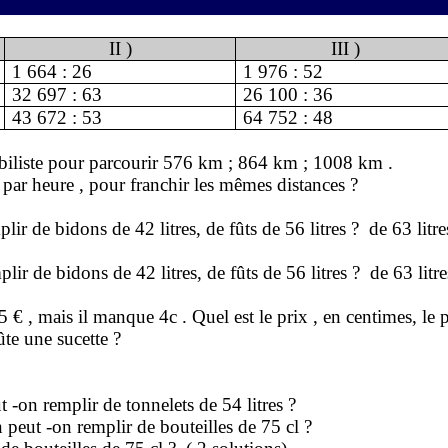
II )
III )
1 664 : 26
1 976 : 52
32 697 : 63
26 100 : 36
43 672 : 53
64 752 : 48
biliste pour parcourir 576 km ; 864 km ;
1008 km
.
par heure , pour franchir les mêmes distances ?
plir de bidons de
42 litres
, de fûts de 56 litres ?
de 63 litre
plir de bidons de
42 litres
, de fûts de 56 litres ?
de 63 litre
5 € , mais il manque 4c . Quel est le prix , en centimes, le
ûte une sucette ?
 -on remplir de tonnelets de 54 litres ?
peut -on remplir de bouteilles de 75 cl ?