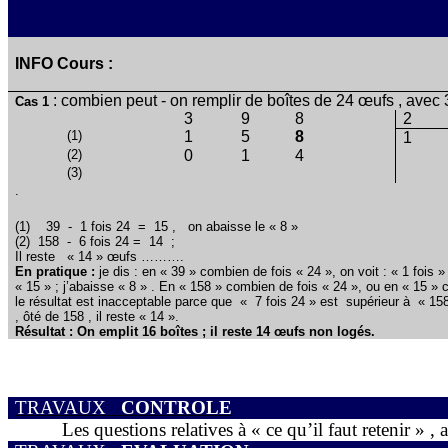
INFO Cours :
: combien peut - on remplir de boîtes de 24 œufs , avec
Cas 1
3
9
8
2
(1)
1
5
8
1
(2)
0
1
4
(3)
.
(1)
39
-
1 fois 24
=
15 ,
on abaisse le « 8 »
(2)
158
-
6 fois 24 =
14 ;
Il reste
« 14 » œufs ……….
En pratique :
je dis : en « 39 » combien de fois « 24 », on voit : « 1 fois »
« 15 » ; j’abaisse « 8 » . En « 158 » combien de fois « 24 », ou en « 15 » 
le résultat est inacceptable parce que
« 7 fois 24 » est
supérieur à
« 158
, ôté de 158 , il reste « 14 ».
Résultat : On emplit 16 boîtes ; il reste 14 œufs non logés.
TRAVAUX
CONTROLE
Les questions relatives à « ce qu’il faut retenir » , 