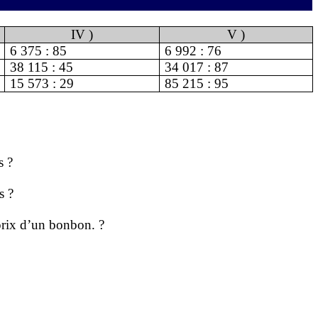
IV )
V )
6 375 : 85
6 992 : 76
38 115 : 45
34 017 : 87
15 573 : 29
85 215 : 95
s ?
s ?
 prix d’un bonbon. ?