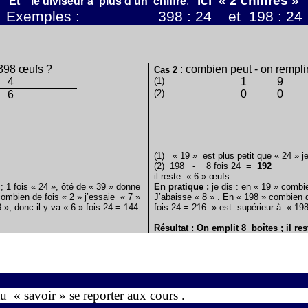
Ici
« 2 chiffres »
Et
le diviseur a
plus d’un
chiffre
.
Exemples :
398 : 24
et
198 : 24
 398 œufs ?
: combien peut - on rempli
Cas 2
4
(1)
1
9
(2)
0
0
6
(1)
« 19 » est plus petit que « 24 » j
(2)
198
-
8 fois 24
=
192
il reste
« 6 » œufs…….
 ; 1 fois « 24 », ôté de « 39 » donne
En pratique :
je dis : en « 19 » combie
combien de fois « 2 » j’essaie
« 7 »
J’abaisse « 8 » . En « 198 » combien d
 », donc il y va « 6 » fois 24 = 144
fois 24 = 216 » est
supérieur à
« 198
Résultat : On emplit 8
boîtes ; il res
au
« savoir » se reporter aux cours .