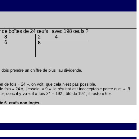
r de boîtes de 24 œufs , avec 198 œufs ?
8
2
4
6
8
e dois prendre un chiffre de plus
au dividende.
n de fois « 24 », on voit que cela n’est pas possible.
e fois « 24 », j’essaie
« 9 »
le résultat est inacceptable parce que
« 9
 », donc il y va « 8 » fois 24 = 192 , ôté de 192 , il reste « 6 ».
te 6
œufs non logés.