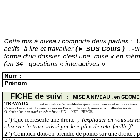
Cette mis à niveau comporte deux parties :- U
actifs
à lire et travailler
(► SOS
Cours )
. -u
forme d’un dossier, c’est une
mise « en mémo
(en 34
questions « interactives »
Nom :
Prénom
FICHE de
suivi
:
MISE A NIVEAU . en GEOME
TRAVAUX
:
Il
faut répondre
à l'ensemble des questions suivantes
et rendre ce travail 
Ce travail sera
noté .
La note portera sur l’exactitude des réponses et la qualité des tracés.
Qualités d’un bon tracé en géométrie : FIN
-
NET -
PRECIS .
1°) Que représente une
droite
,
(expliquer en vous serva
observer la trace laissé par le « pli » de cette feuille )
?
2°) Combien doit-on prendre de points sur une
droite ,
p