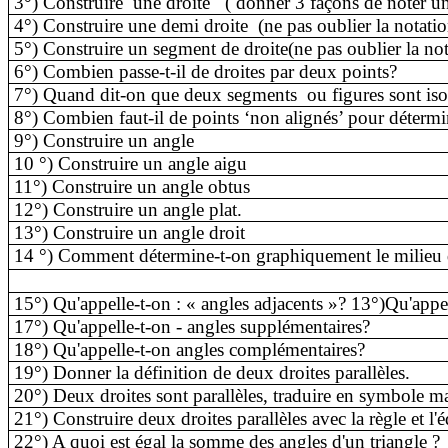
3°) Construire
une droite
( donner
3 façons de noter un
4°) Construire une demi droite
(
ne pas oublier la notatio
5°) Construire un segment de droite
(
ne pas oublier la no
6°) Combien passe-t-il de droites par deux points?
7°) Quand dit-on que deux segments
ou figures sont is
8°) Combien faut-il de points ‘non alignés’ pour détermi
9°) Construire un angle
10 °) Construire un angle aigu
11°) Construire un angle obtus
12°) Construire un angle plat.
13°) Construire un angle droit
14 °) Comment détermine-t-on graphiquement le milieu
15°) Qu'appelle-t-on : « angles adjacents »? 13°
)Qu'appe
17°) Qu'appelle-t-on - angles supplémentaires?
18°) Qu'appelle-t-on angles complémentaires?
19°) Donner la définition de deux droites parallèles.
20°) Deux droites sont parallèles, traduire en symbole m
21°) Construire deux droites parallèles avec la règle et l'é
22°) A quoi est égal la somme des angles d'un triangle ?