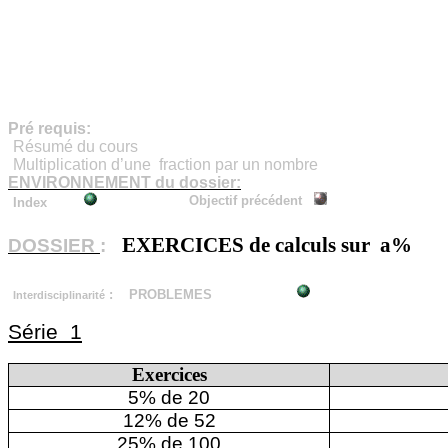
Pré requis:
Résumé du cours
Multiplication d’une
fraction par un nombre
ENVIRONNEMENT du dossier:
Objectif précédent
Index
EXERCICES de calculs sur
a%
DOSSIER
:
:
PROBLEMES
Interdisciplinarité
Série
1
Exercices
5% de 20
12% de 52
25% de 100