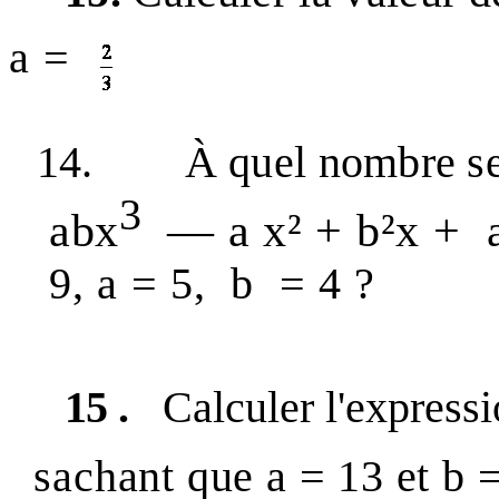
a =
14.
À quel nombre se
3
abx
—
a x² + b²x +
9, a = 5,
b
= 4 ?
15 .
Calculer l'express
sachant que
a =
13 et
b 