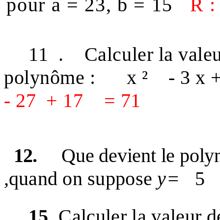
pour a = 23, b = 15
R :
11
.
Calculer la vale
polynôme :
x ²
- 3 x 
- 27
+ 17
= 71
12.
Que devient le pol
,
quand on suppose
y=
5
15.
Calculer la valeur d