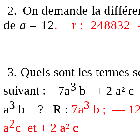
2.
On demande la différ
de
a
= 12
.
r :
248832
3.
Quels sont les termes s
3
suivant :
7a
b
+ 2 a² c
3
3
a
b
?
R :
7a
b ;
— 12
2
a
c
et + 2 a² c