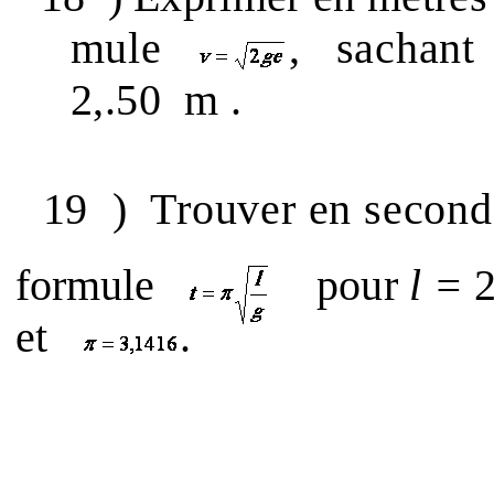
mule
,
sachant
2,.50
m .
19
)
Trouver en second
formule
pour
l =
et
.