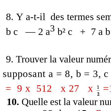
8.
Y a-t-il
des termes sem
3
b c
— 2 a
b² c
+
7 a b
9.
Trouver la valeur num
supposant a = 8, b = 3, 
=
9 x
512
x 27
x
=
10.
Quelle est la valeur 