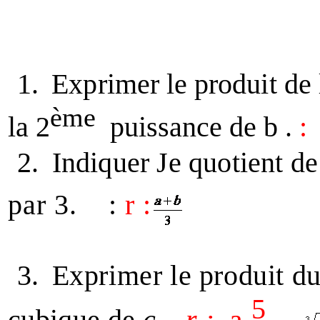
1.
Exprimer le produit de 
ème
la 2
puissance de b .
:
2.
Indiquer Je quotient d
par 3.
:
r :
3.
Exprimer le produit d
5
a
cubique de
c
.
r :