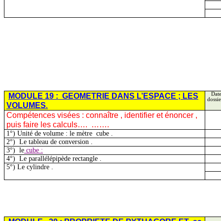
MODULE 19 :
GEOMETRIE DANS L’ESPACE ; LES
Date
dossie
VOLUMES
.
Compétences visées :
connaître ,
identifier et énoncer ,
puis faire les calculs….
…….
1°) Unité de volume : le
mètre
cube
.
2
°)
Le
tableau de conversion .
3
°)
le
cube :
4
°)
Le
parallélépipède rectangle .
5°) Le
cylindre .