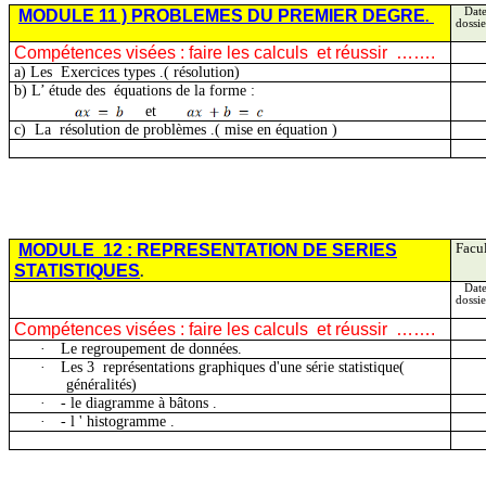
MODULE
11 )
PROBLEMES DU PREMIER DEGRE
Date
.
dossie
Compétences visées : faire les
calculs
et
réussir
…….
a)
Les
Exercices
types .( résolution)
b)
L’ étude
des
équations de la forme :
et
c)
La
résolution
de problèmes .( mise en équation )
MODULE
12 : REPRESENTATION DE SERIES
Facul
STATISTIQUES
.
Date
dossie
Compétences visées : faire les
calculs
et
réussir
…….
·
Le regroupement de données.
·
Les
3
représentations
graphiques d'une série statistique(
généralités)
·
- le diagramme à
bâtons .
·
- l '
histogramme .