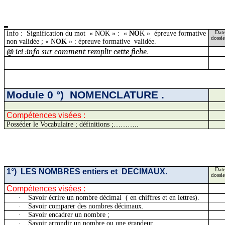
Info :
Signification du
mot
«
NOK » :
«
NO
K »
épreuve formative
Date
dossie
non validée ; « N
OK
» : épreuve formative
validée.
@ ici :info sur comment remplir cette fiche.
Module 0
°)
NOMENCLATURE
.
Compétences visées :
Posséder le Vocabulaire ; définitions
;…
……..
1
°)
LES
NOMBRES entiers et
DECIMAUX.
Date
dossie
Compétences visées :
·
Savoir écrire un nombre
décimal
(
en chiffres et en lettres).
·
Savoir comparer des nombres décimaux.
·
Savoir encadrer un nombre ;
·
Savoir arrondir un nombre ou une grandeur