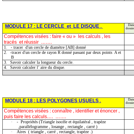
MODULE 17 : LE
CERCLE
et
LE DISQUE
Date
.
dossie
Compétences visées : faire « ou
»
les
calculs , les
tracés
et réussir
…….
1.
-
tracer
d'un
cercle de diamètre [AB] donné
2.
-tracer d'un cercle de rayon R donné passant par deux
points
A
et
B
3.
Savoir calculer la longueur du cercle.
4.
Savoir calculer
l’ aire
du disque.
MODULE 18 : LES POLYGONES
USUELS
Date
.
dossie
Compétences visées :
connaître ,
identifier et énoncer ,
puis faire les calculs….
…….
·
-
Propriétés (Triangle isocèle et
équilatéral ,
trapèze
,parallélogramme , losange , rectangle , carré )
·
Aires
(
triangle , carré , rectangle, trapèze .)