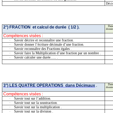
Décis
2°)
FRACTION
et
calcul de durée
( 1/2 ).
Date
dossie
Compétences visées :
·
Savoir décrire et reconnaître une fraction.
·
Savoir donner l’écriture décimale d’une fraction.
·
Savoir reconnaître des Fractions
égales .
·
Savoir faire la Multiplication d’une fraction par un
nombre .
·
Savoir calculer une
durée….
. .
3°) LES QUATRE
OPERATIONS
dans
Décimaux
Date
.
dossie
Compétences visées :
·
Savoir tout sur l’addition.
·
Savoir tout sur la soustraction.
·
Savoir tout sur la
multiplication .
·
Savoir tout sur la
division .