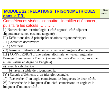
MODULE 22 :
RELATIONS
TRIGONOMETRIQUES
Date 
dossier
dans le T.R
..
Compétences visées :
connaître ,
identifier et énoncer ,
puis faire les calculs….
…….
I )
Nomenclature .terminologie
( côté opposé , côté adjacent
,hypoténuse, sinus, cosinus, tangente) .
II )
Définitions des
3 principales relations trigonométriques .
-
1 )
Activités découvertes
-
2 )
Synthèse
- 3) Résumé : définition du sinus ; cosinus et tangente d’un angle.
III )
CONVERSION d’une valeur
décimale
en valeur angulaire
Passage d’une valeur à l’autre .(valeur décimale d’un sin
a
; cos
a
, tan
a
,
en
valeur en degré de l’angle
a
)
a)
avec la calculatrice
b)
avec
la table de trigonométrie.
IV )
Calculs d’éléments d’un triangle rectangle.
1
°)
Recherche
d’un angle connaissant les longueurs de deux côtés.
2°) Recherche de la longueur d’un
côté
connaissant
un angle et la
longueur d’un autre côté .