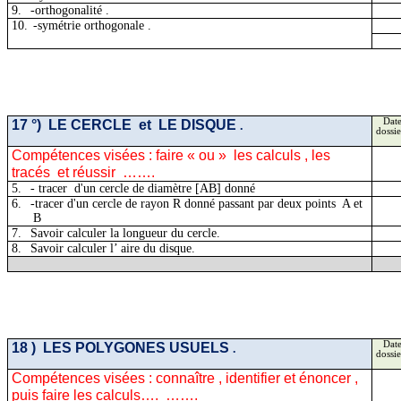
9.
-
orthogonalité .
10.
-symétrie
orthogonale .
17
°)
LE
CERCLE
et
LE DISQUE
Date
.
dossie
Compétences visées : faire « ou
»
les
calculs , les
tracés
et réussir
…….
5.
-
tracer
d'un
cercle de diamètre [AB] donné
6.
-tracer d'un cercle de rayon R donné passant par deux
points
A
et
B
7.
Savoir calculer la longueur du cercle.
8.
Savoir calculer
l’ aire
du disque.
18 )
LES POLYGONES USUELS
Date
.
dossie
Compétences visées :
connaître ,
identifier et énoncer ,
puis faire les calculs….
…….