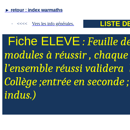
►
retour : index warmaths
LISTE D
·
<<<<
Vers
les info générales
.
Fiche ELEVE
: Feuille de
modules à réussir , chaque 
l’ensemble réussi validera
Collège ;entrée en seconde ;
indus.)