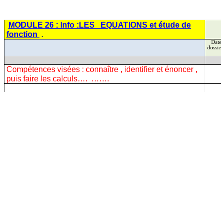
MODULE 26 : Info
:LES
EQUATIONS et étude de
fonction
.
Date
dossie
Compétences visées :
connaître ,
identifier et énoncer ,
puis faire les calculs….
…….