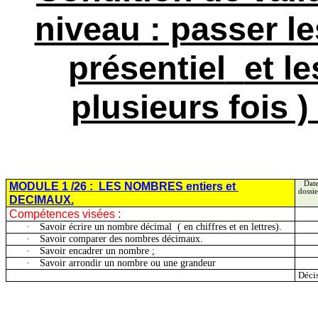
niveau : passer le
présentiel
et l
plusieurs fois )
MODULE 1 /26 :
LES NOMBRES entiers
et
Date
dossie
DECIMAUX
.
Compétences visées :
·
Savoir écrire un nombre
décimal
(
en chiffres et en lettres).
·
Savoir comparer des nombres décimaux.
·
Savoir encadrer un nombre ;
·
Savoir arrondir un nombre ou une grandeur
Décis