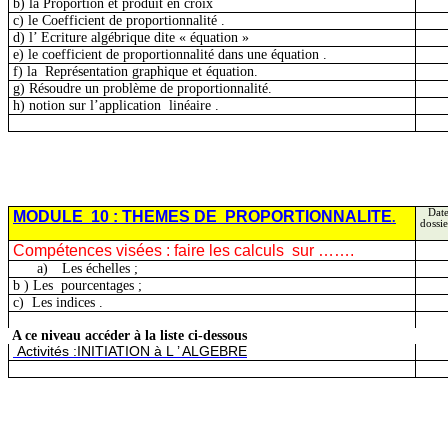
b) la Proportion et produit en croix
c) le Coefficient de
proportionnalité .
d)
l’ Ecriture
algébrique dite « équation »
e) le coefficient de proportionnalité dans une
équation .
f)
la
Représentation
graphique et équation.
g) Résoudre un problème de proportionnalité.
h) notion sur
l’application
linéaire
.
MODULE
10 : THEMES
DE
PROPORTIONNALITE
Date
.
dossie
Compétences visées : faire les
calculs
sur
…….
a)
Les échelles ;
b )
Les
pourcentages ;
c)
Les
indices .
A ce niveau accéder à la liste ci-dessous
Activités
:INITIATION
à L ’ ALGEBRE