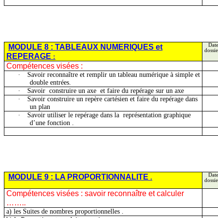
MODULE 8 : TABLEAUX NUMERIQUES et
Date
dossie
REPERAGE
:
Compétences visées :
·
Savoir reconnaître et remplir un tableau numérique à simple et
double entrées.
·
Savoir
construire
un axe
et faire du repérage sur un axe
·
Savoir construire un repère cartésien et faire du repérage dans
un plan
·
Savoir utiliser le repérage dans
la représentation
graphique
d’une fonction .
MODULE 9 : LA
PROPORTIONNALITE
Date
.
dossie
Compétences visées : savoir reconnaître et calculer
…….
.
a) les Suites de nombres
proportionnelles .