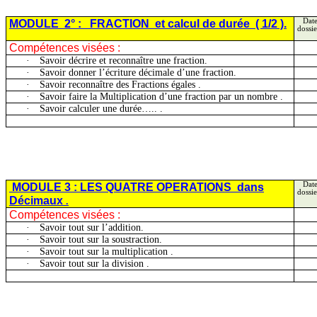
MODULE
2° :
FRACTION
et
calcul de durée
( 1/2 ).
Date
dossie
Compétences visées :
·
Savoir décrire et reconnaître une fraction.
·
Savoir donner l’écriture décimale d’une fraction.
·
Savoir reconnaître des Fractions
égales .
·
Savoir faire la Multiplication d’une fraction par un
nombre .
·
Savoir calculer une
durée….
. .
MODULE 3 : LES QUATRE
OPERATIONS
dans
Date
dossie
Décimaux
.
Compétences visées :
·
Savoir tout sur l’addition.
·
Savoir tout sur la soustraction.
·
Savoir tout sur la
multiplication .
·
Savoir tout sur la
division .