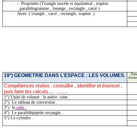
·
-
Propriétés (Triangle isocèle et
équilatéral ,
trapèze
,parallélogramme , losange , rectangle , carré )
·
Aires
(
triangle , carré , rectangle, trapèze .)
19°) GEOMETRIE DANS L’ESPACE ; LES VOLUMES
Date
.
dossie
Compétences visées :
connaître ,
identifier et énoncer ,
puis faire les calculs….
…….
1°) Unité de volume : le
mètre
cube
.
2
°)
Le
tableau de conversion .
3
°)
le
cube :
4
°)
Le
parallélépipède rectangle .
5°) Le
cylindre .