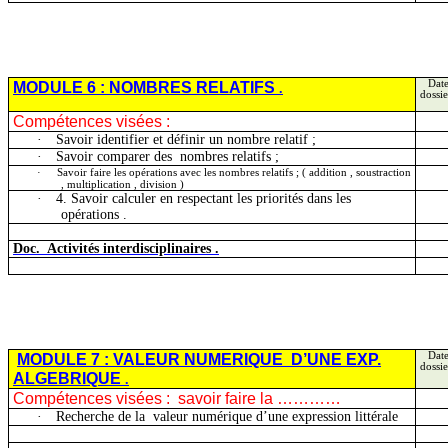
MODULE 6 : NOMBRES
RELATIFS
Date
.
dossie
Compétences visées :
·
Savoir identifier et définir un nombre relatif ;
·
Savoir comparer
des
nombres
relatifs ;
·
Savoir faire les opérations avec les nombres relatifs ;
( addition
, soustraction
, multiplication , division )
·
4. Savoir calculer en respectant les priorités dans les
opérations .
Doc.
Activités
interdisciplinaires .
MODULE 7 : VALEUR
NUMERIQUE
D’UNE
EXP.
Date
dossie
ALGEBRIQUE
.
Compétences visées :
savoir faire la …………
·
Recherche de
la
valeur
numérique d’une expression littérale