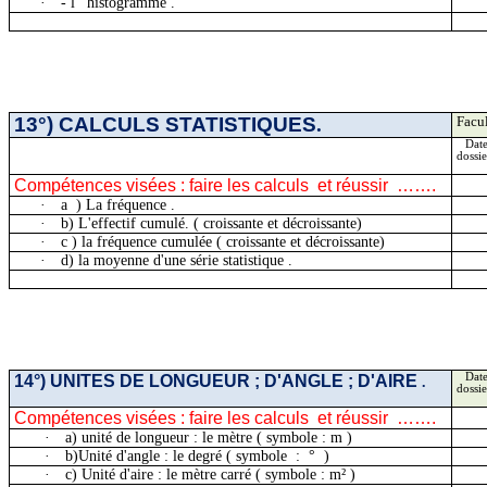
·
- l '
histogramme .
13°) CALCULS STATISTIQUES
.
Facul
Date
dossie
Compétences visées : faire les
calculs
et
réussir
…….
·
a
)
La fréquence .
·
b) L'effectif cumulé.
( croissante
et décroissante)
·
c )
la fréquence cumulée ( croissante et décroissante)
·
d) la moyenne d'une série
statistique .
14°) UNITES DE LONGUEUR ; D'ANGLE ;
D'AIRE
Date
.
dossie
Compétences visées : faire les
calculs
et
réussir
…….
·
a) unité de longueur : le mètre
( symbole
: m )
·
b)Unité
d'angle : le degré ( symbole
:
°
)
·
c) Unité d'aire : le mètre carré
( symbole
: m² )