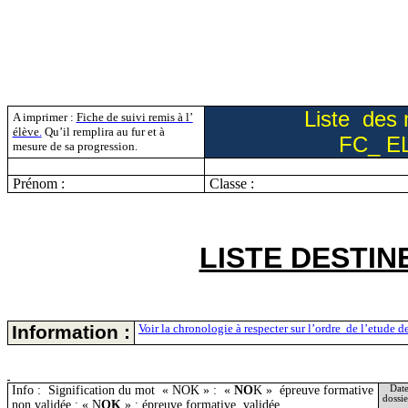
Liste
des
A imprimer :
Fiche de suivi remis à
l’
élève
.
Qu’il remplira au fur et à
FC_ E
mesure de sa progression.
Prénom :
Classe :
LISTE DESTIN
Information :
Voir la chronologie à respecter sur
l’ordre
de
l’
etude
de
Info :
Signification du
mot
«
NOK » :
«
NO
K »
épreuve formative
Date
dossie
non validée ; « N
OK
» : épreuve formative
validée.