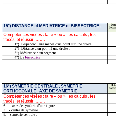
15°) DISTANCE et MEDIATRICE et
BISSECTRICE
Date
.
dossie
Compétences visées : faire « ou
»
les
calculs , les
tracés
et réussir
…….
·
1
°)
Perpendiculaire
menée d'un point sur une droite .
·
2
°)
Distance
d'un point à une droite .
·
3°) Médiatrice d'un
segment .
·
4°) La
bissectrice
16°) SYMETRIE
CENTRALE ,
SYMETRIE
Date
dossie
ORTHOGONALE , AXE DE SYMETRIE
.
Compétences visées : faire « ou
»
les
calculs , les
tracés
et réussir
…….
6.
-
axes de symétrie d'une figure.
7.
- centre de symétrie
8.
-symétrie
centrale .