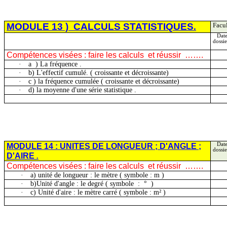
MODULE
13 )
CALCULS STATISTIQUES
.
Facul
Date
dossie
Compétences visées : faire les
calculs
et
réussir
…….
·
a
)
La fréquence .
·
b) L'effectif cumulé.
( croissante
et décroissante)
·
c )
la fréquence cumulée ( croissante et décroissante)
·
d) la moyenne d'une série
statistique .
MODULE 14 : UNITES DE LONGUEUR ; D'ANGLE ;
Date
dossie
D'AIRE
.
Compétences visées : faire les
calculs
et
réussir
…….
·
a) unité de longueur : le mètre
( symbole
: m )
·
b)Unité
d'angle : le degré ( symbole
:
°
)
·
c) Unité d'aire : le mètre carré
( symbole
: m² )