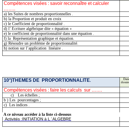
Compétences visées : savoir reconnaître et calculer
…….
.
a) les Suites de nombres
proportionnelles .
b) la Proportion et produit en croix
c) le Coefficient de
proportionnalité .
d)
l’ Ecriture
algébrique dite « équation »
e) le coefficient de proportionnalité dans une
équation .
f)
la
Représentation
graphique et équation.
g) Résoudre un problème de proportionnalité.
h) notion sur
l’application
linéaire
.
10
°)THEMES
DE
PROPORTIONNALITE
Date
.
dossie
Compétences visées : faire les
calculs
sur
…….
c)
Les échelles ;
b )
Les
pourcentages ;
c)
Les
indices .
A ce niveau accéder à la liste ci-dessous
Activités
:INITIATION
à L ’ ALGEBRE