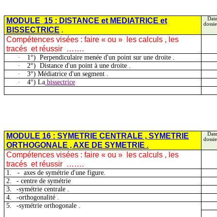
MODULE
15 : DISTANCE et MEDIATRICE et
Date
dossie
BISSECTRICE
.
Compétences visées : faire « ou
»
les
calculs , les
tracés
et réussir
…….
·
1
°)
Perpendiculaire
menée d'un point sur une droite .
·
2
°)
Distance
d'un point à une droite .
·
3°) Médiatrice d'un
segment .
·
4°) La
bissectrice
MODULE 16 : SYMETRIE
CENTRALE ,
SYMETRIE
Date
dossie
ORTHOGONALE , AXE DE SYMETRIE
.
Compétences visées : faire « ou
»
les
calculs , les
tracés
et réussir
…….
1.
-
axes de symétrie d'une figure.
2.
- centre de symétrie
3.
-symétrie
centrale .
4.
-
orthogonalité .
5.
-symétrie
orthogonale .