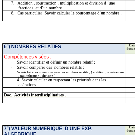
7.
Addition ,
soustraction , multiplication et division d ‘une
fractions
et d’un nombre .
8.
Cas particulier
:Savoir
calculer le pourcentage d’un nombre .
6°) NOMBRES
RELATIFS
Date
.
dossie
Compétences visées :
·
Savoir identifier et définir un nombre relatif ;
·
Savoir comparer
des
nombres
relatifs ;
·
Savoir faire les opérations avec les nombres relatifs ;
( addition
, soustraction
, multiplication , division )
·
4. Savoir calculer en respectant les priorités dans les
opérations .
Doc.
Activités
interdisciplinaires .
7°) VALEUR
NUMERIQUE
D’UNE
EXP.
Date
dossie
ALGEBRIQUE
.