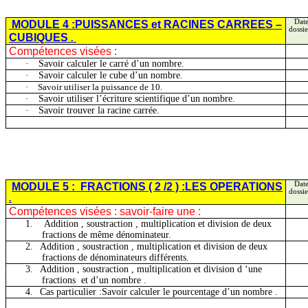
MODULE 4
:PUISSANCES
et RACINES CARREES –
Date
dossie
CUBIQUES
.
Compétences visées :
·
Savoir calculer le carré d’un nombre.
·
Savoir calculer le cube d’un nombre.
·
Savoir utiliser la puissance de 10.
·
Savoir utiliser l’écriture scientifique d’un nombre.
·
Savoir trouver la racine carrée.
MODULE 5 :
FRACTIONS
( 2
/2 ) :LES OPERATIONS
Date
dossie
.
Compétences visées : savoir-faire une :
1.
Addition ,
soustraction , multiplication et division de deux
fractions de même dénominateur.
2.
Addition ,
soustraction , multiplication et division de deux
fractions de dénominateurs différents.
3.
Addition ,
soustraction , multiplication et division d ‘une
fractions
et d’un nombre .
4.
Cas particulier
:Savoir
calculer le pourcentage d’un nombre .