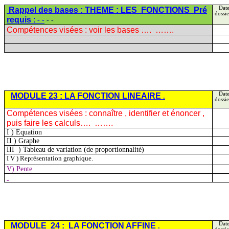
Rappel des bases : THEME :
LES
FONCTIONS
Pré
Date
dossie
requis
:
- -
- -
Compétences visées : voir les bases ….
…….
MODULE 23 : LA FONCTION
LINEAIRE
Date
.
dossie
Compétences visées :
connaître ,
identifier et énoncer ,
puis faire les calculs….
…….
I )
Equation
II )
Graphe
III
)
Tableau de variation (de proportionnalité)
I
V )
Représentation graphique.
V) Pente
MODULE
24 :
LA FONCTION
AFFINE
Date
.