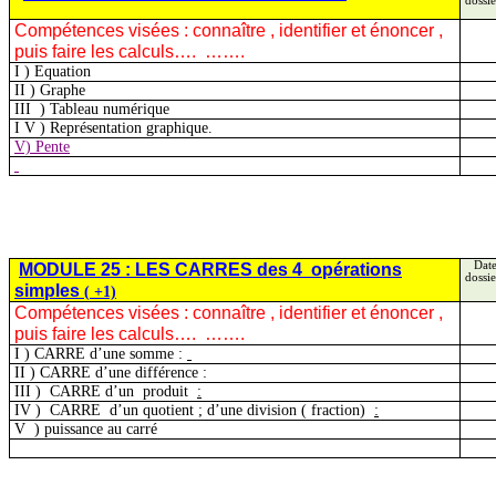
dossie
Compétences visées :
connaître ,
identifier et énoncer ,
puis faire les calculs….
…….
I )
Equation
II )
Graphe
III
)
Tableau numérique
I
V )
Représentation graphique.
V) Pente
MODULE 25 : LES CARRES des
4
opérations
Date
dossie
simples
( +1)
Compétences visées :
connaître ,
identifier et énoncer ,
puis faire les calculs….
…….
I )
CARRE d’une somme :
II )
CARRE d’une différence :
III )
CARRE d’un
produit
:
IV )
CARRE
d’un quotient ; d’une division ( fraction)
:
V
)
puissance au carré