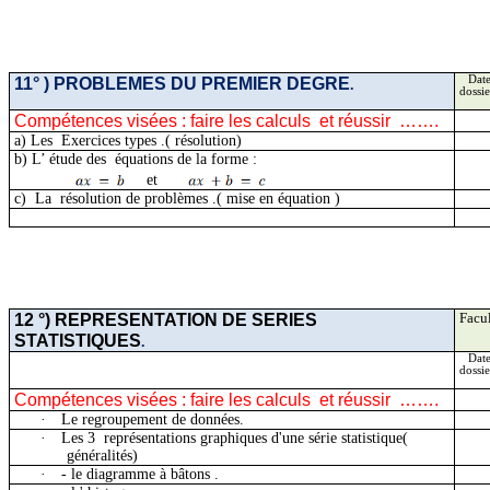
11
° )
PROBLEMES DU PREMIER DEGRE
Date
.
dossie
Compétences visées : faire les
calculs
et
réussir
…….
a)
Les
Exercices
types .( résolution)
b)
L’ étude
des
équations de la forme :
et
c)
La
résolution
de problèmes .( mise en équation )
12 °) REPRESENTATION DE SERIES
Facul
STATISTIQUES
.
Date
dossie
Compétences visées : faire les
calculs
et
réussir
…….
·
Le regroupement de données.
·
Les
3
représentations
graphiques d'une série statistique(
généralités)
·
- le diagramme à
bâtons .