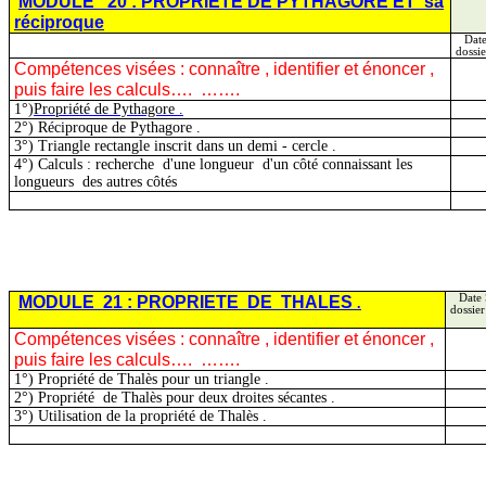
MODULE
20 : PROPRIETE DE PYTHAGORE
ET
sa
réciproque
Date
dossie
Compétences visées :
connaître ,
identifier et énoncer ,
puis faire les calculs….
…….
1°)
Propriété de
Pythagore .
2°) Réciproque de
Pythagore .
3°) Triangle rectangle inscrit dans un demi -
cercle .
4°) Calculs :
recherche
d'une
longueur
d'un côté connaissant les
longueurs
des autres côtés
MODULE
21 :
PROPRIETE
DE
THALES
Date 
.
dossier
Compétences visées :
connaître ,
identifier et énoncer ,
puis faire les calculs….
…….
1°) Propriété de Thalès pour un
triangle .
2°)
Propriété
de
Thalès pour deux droites sécantes .
3°) Utilisation de la propriété de
Thalès .